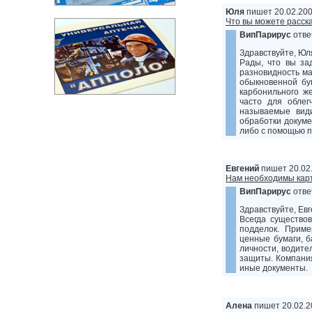
Юля
пишет 20.02.200
Что вы можете расск
ВипПарирус
отве
Здравствуйте, Юл
Рады, что вы за
разновидность ма
обыкновенной бу
карбонильного ж
часто для облег
называемые вид
обработки докуме
либо с помощью п
Евгений
пишет 20.02.
Нам необходимы карт
ВипПарирус
отве
Здравствуйте, Евг
Всегда существо
подделок. Приме
ценные бумаги, б
личности, водите
защиты. Компания
иные документы.
Алена
пишет 20.02.2