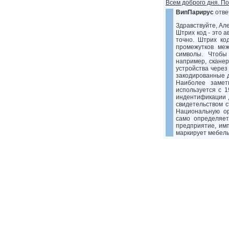
Всем доброго дня. По
ВипПарирус
отве
Здравствуйте, Ал
Штрих код - это 
точно. Штрих ко
промежутков ме
символы. Чтобы
например, сканер
устройства через
закодированные 
Наиболее замет
используется с 1
индентификации 
свидетельством 
Национальную ор
само определяет
предприятие, им
маркирует мебель