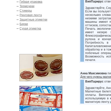
–
ВипПарирус
отве
Гибкая упаковка
–
Термочеки
Здравствуйте, Сер
–
Стикеры
Если вы пользует
–
нескольких слова
Ринговая лента
низкими затрата
–
Защитные этикетки
машины имеют пр
–
Бирки
оттисков, сопост
–
Сухая этикетка
Печать экологич
имеет низкую 
Флексографическа
рулона и конча
Потребность в
Капиталовложени
обработку и в т
побочные операц
Возможность исп
печати.
Анна Максимовна
пи
Для чего нужны магн
ВипПарирус
отве
Здравствуйте, Ан
Магнитные билеты
оплаты. Виппап
используемую в 
магнитную ленту 